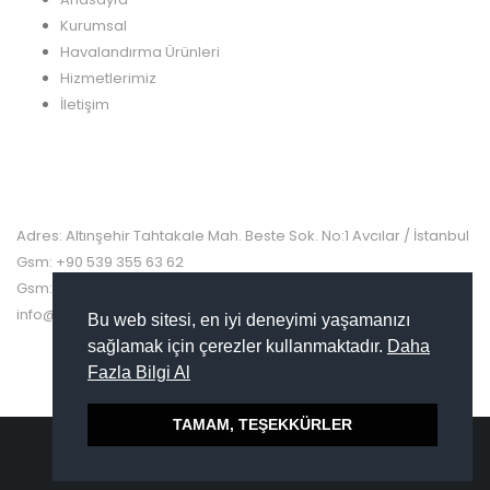
Kurumsal
Havalandırma Ürünleri
Hizmetlerimiz
İletişim
İLETİŞİM BİLGİLERİMİZ
Adres: Altınşehir Tahtakale Mah. Beste Sok. No:1 Avcılar / İstanbul
Gsm: +90 539 355 63 62
Gsm: +90 531 695 54 00
info@doganhavalandirma.com.tr
Bu web sitesi, en iyi deneyimi yaşamanızı
sağlamak için çerezler kullanmaktadır.
Daha
Fazla Bilgi Al
TAMAM, TEŞEKKÜRLER
Copyrights © 2018. All Rights Reserved. |